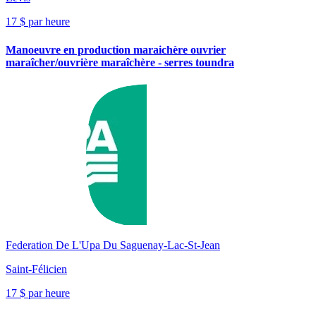
17 $ par heure
Manoeuvre en production maraichère ouvrier
maraîcher/ouvrière maraîchère - serres toundra
Federation De L'Upa Du Saguenay-Lac-St-Jean
Saint-Félicien
17 $ par heure