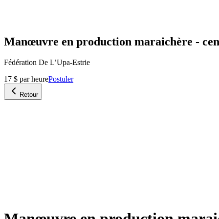
Manœuvre en production maraichère - centr
Fédération De L’Upa-Estrie
17 $ par heure
Postuler
Retour
Manœuvre en production maraichè