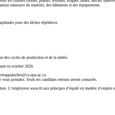
 cultures (semer, planter, fertiliser, irriguer, tailler, sarcler, épierrer
parations mineures du matériel, des bâtiments et des équipements.
ptitudes pour des tâches répétitives
on des cycles de production et de la météo.
inant en octobre 2026.
diereappalaches@ca.upa.qc.ca
e vous postulez. Seuls les candidats retenus seront contactés.
lecture. L’employeur souscrit aux principes d’équité en matière d’emploi 