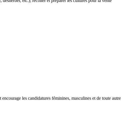
, désherber, etc.); récolter et préparer les cultures pour la vente
et encourage les candidatures féminines, masculines et de toute autre