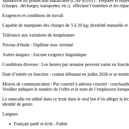
Manœuvre en production maraîchère (CNP 85101) : Préparer et entretenir les
(charger, décharger, transporter, etc.); effectuer l’entretien et les ré
Exigences et conditions de travail
Capable de manipuler des charges de 5 à 20 kg; dextérité manuelle et a
Tolérance aux variations de température
Niveau d'étude : Diplôme non- terminé
Autres langues : Aucune exigence linguistique
Conditions diverses : Les heures par semaine peuvent varier en foncti
Date d’entrée en fonction : contrat débutant en juillet 2026 et se term
Moyen de communication : Par courriel à adresse courriel : ceachau
Veuillez indiquer le numéro de l'offre et le nom de l’employeur lorsqu
Le masculin est utilisé dans ce texte dans le seul but d’en alléger la 
identité de genre.
Langues
Français parlé et écrit - Faible