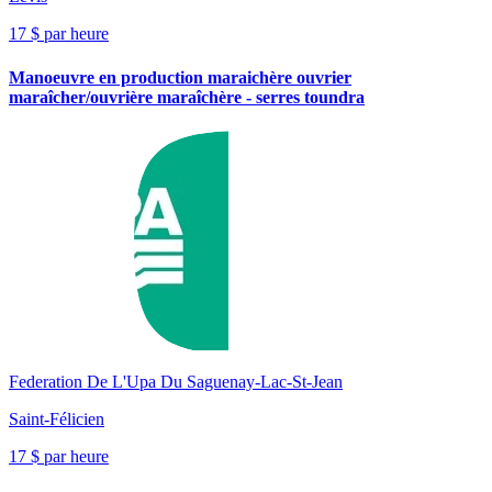
17 $ par heure
Manoeuvre en production maraichère ouvrier
maraîcher/ouvrière maraîchère - serres toundra
Federation De L'Upa Du Saguenay-Lac-St-Jean
Saint-Félicien
17 $ par heure