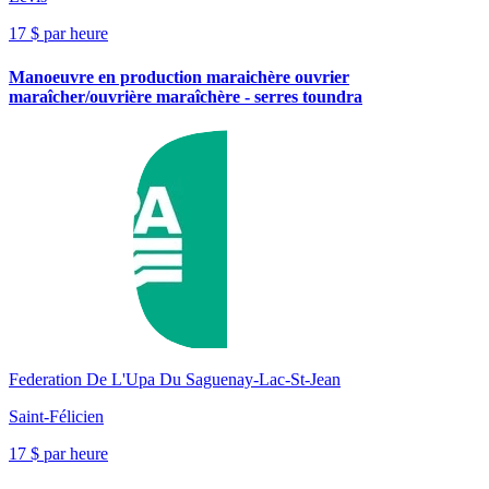
17 $ par heure
Manoeuvre en production maraichère ouvrier
maraîcher/ouvrière maraîchère - serres toundra
Federation De L'Upa Du Saguenay-Lac-St-Jean
Saint-Félicien
17 $ par heure