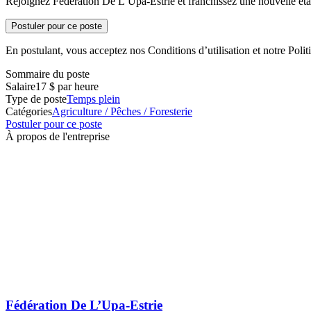
Rejoignez Fédération De L’Upa-Estrie et franchissez une nouvelle étap
Postuler pour ce poste
En postulant, vous acceptez nos Conditions d’utilisation et notre Politi
Sommaire du poste
Salaire
17 $ par heure
Type de poste
Temps plein
Catégories
Agriculture / Pêches / Foresterie
Postuler pour ce poste
À propos de l'entreprise
Fédération De L’Upa-Estrie