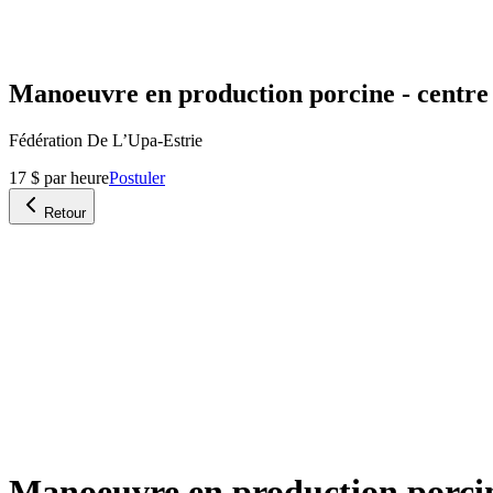
Manoeuvre en production porcine - centre d
Fédération De L’Upa-Estrie
17 $ par heure
Postuler
Retour
Manoeuvre en production porcine 