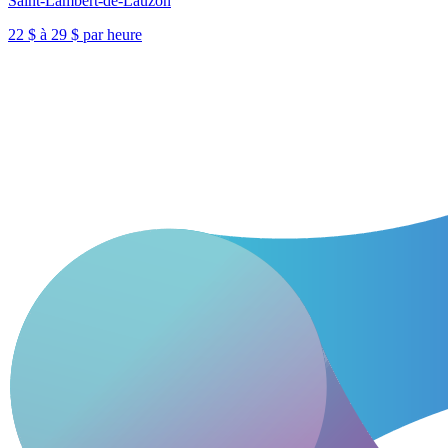
Saint-Lambert-de-Lauzon
22 $ à 29 $ par heure