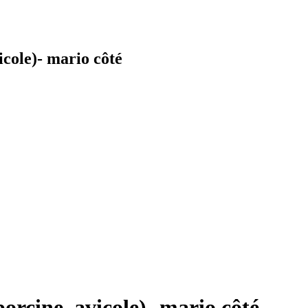
cole)- mario côté
orcine, avicole)- mario côté