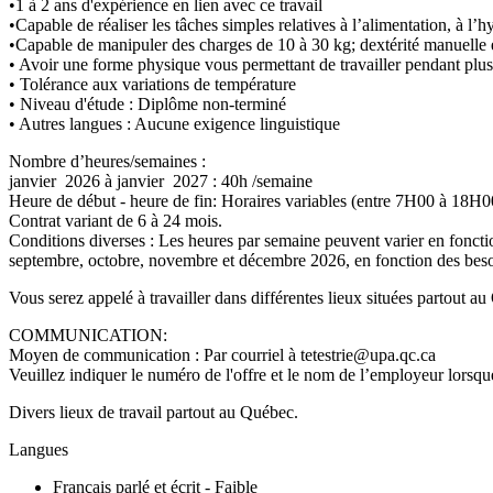
•1 à 2 ans d'expérience en lien avec ce travail
•Capable de réaliser les tâches simples relatives à l’alimentation, à 
•Capable de manipuler des charges de 10 à 30 kg; dextérité manuelle et
• Avoir une forme physique vous permettant de travailler pendant plus
• Tolérance aux variations de température
• Niveau d'étude : Diplôme non-terminé
• Autres langues : Aucune exigence linguistique
Nombre d’heures/semaines :
janvier 2026 à janvier 2027 : 40h /semaine
Heure de début - heure de fin: Horaires variables (entre 7H00 à 18H0
Contrat variant de 6 à 24 mois.
Conditions diverses : Les heures par semaine peuvent varier en fonction 
septembre, octobre, novembre et décembre 2026, en fonction des bes
Vous serez appelé à travailler dans différentes lieux situées partout a
COMMUNICATION:
Moyen de communication : Par courriel à tetestrie@upa.qc.ca
Veuillez indiquer le numéro de l'offre et le nom de l’employeur lorsque
Divers lieux de travail partout au Québec.
Langues
Français parlé et écrit - Faible