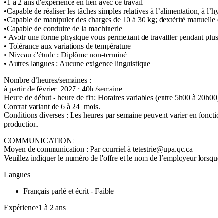
•1 à 2 ans d'expérience en lien avec ce travail
•Capable de réaliser les tâches simples relatives à l’alimentation, à 
•Capable de manipuler des charges de 10 à 30 kg; dextérité manuelle et
•Capable de conduire de la machinerie
• Avoir une forme physique vous permettant de travailler pendant plus
• Tolérance aux variations de température
• Niveau d'étude : Diplôme non-terminé
• Autres langues : Aucune exigence linguistique
Nombre d’heures/semaines :
à partir de février 2027 : 40h /semaine
Heure de début - heure de fin: Horaires variables (entre 5h00 à 20h00
Contrat variant de 6 à 24 mois.
Conditions diverses : Les heures par semaine peuvent varier en fonction
produ
COMMUNICATION:
Moyen de communication : Par courriel à tetestrie@upa.qc.ca
Veuillez indiquer le numéro de l'offre et le nom de l’employeur lorsque
Langues
Français parlé et écrit - Faible
Expérience1 à 2 ans