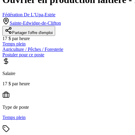
Fédération De L’Upa-Estrie
Sainte-Edwidge-de-Clifton
Partager l'offre d'emploi
17 $ par heure
Temps plein
Agriculture / Pêches / Foresterie
Postuler pour ce poste
Salaire
17 $ par heure
Type de poste
Temps plein