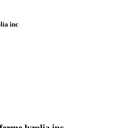
lia inc
ferme lyrolia inc