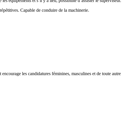
les équipements et s’il y a lieu, possibilité d’assister le superviseur.
 répétitives. Capable de conduire de la machinerie.
et encourage les candidatures féminines, masculines et de toute autre