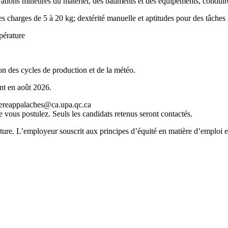
parations mineures du matériel, des bâtiments et des équipements, conduire 
es charges de 5 à 20 kg; dextérité manuelle et aptitudes pour des tâches
mpérature
on des cycles de production et de la météo.
ant en août 2026.
diereappalaches@ca.upa.qc.ca
e vous postulez. Seuls les candidats retenus seront contactés.
lecture. L’employeur souscrit aux principes d’équité en matière d’emploi 