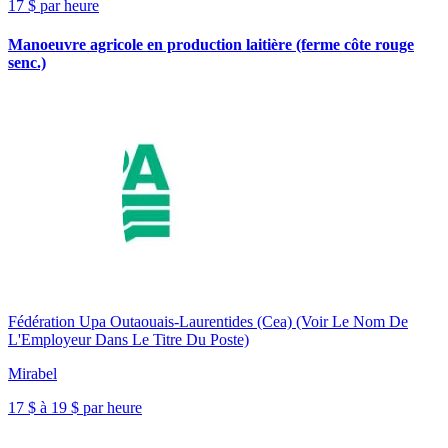
17 $ par heure
Manoeuvre agricole en production laitière (ferme côte rouge
senc.)
Fédération Upa Outaouais-Laurentides (Cea) (Voir Le Nom De
L'Employeur Dans Le Titre Du Poste)
Mirabel
17 $ à 19 $ par heure