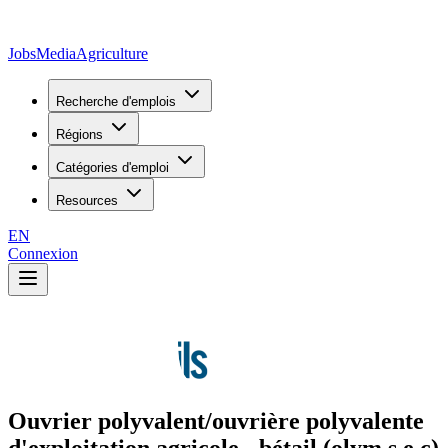
JobsMedia
Agriculture
Recherche d'emplois
Régions
Catégories d'emploi
Resources
EN
Connexion
Ouvrier polyvalent/ouvrière polyvalente
d'exploitation agricole - bétail (olym s.e.c)