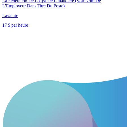
La Fédération De L'Upa De Lanaudière (Voir Nom De
L'Employeur Dans Titre Du Poste)
Lavaltrie
17 $ par heure