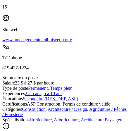
15
Site web
www.amenagementpaulboisvert.com/
Téléphone
819-477-1224
Sommaire du poste
Salaire
23 $ à 27 $ par heure
Type de poste
Permanent
,
Temps plein
Expériences
2 à 5 ans
,
5 à 10 ans
Éducations
Secondaire (DES, DEP, ASP)
Certifications
ASP Construction, Permis de conduire valide
Catégories
Construction
,
Architecture / Design
,
Agriculture / Pêches
/ Foresterie
Spécialisations
Horticulture
,
Arboriculture
,
Architecture Paysagère